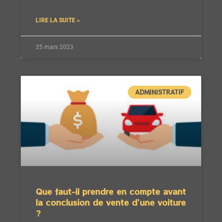
LIRE LA SUITE »
25 mars 2023
ADMINISTRATIF
Que faut-il prendre en compte avant
la conclusion de vente d’une voiture
?