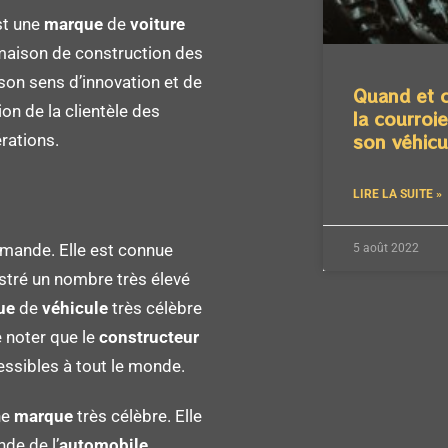
st une
marque
de
voiture
a maison de construction des
son sens d’innovation et de
Quand et 
ion de la clientèle des
la courroi
son véhicu
rations.
LIRE LA SUITE »
emande. Elle est connue
5 août 2022
stré un nombre très élevé
ue
de
véhicule
très célèbre
e noter que le
constructeur
ssibles à tout le monde.
ne
marque
très célèbre. Elle
de de l’
automobile
.