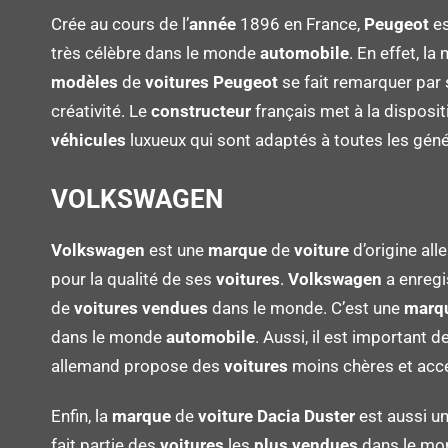
Crée au cours de l’
année
1896 en France,
Peugeot
e
très célèbre dans le monde
automobile
. En effet, l
modèles
de
voitures Peugeot
se fait remarquer par 
créativité. Le
constructeur
français met à la disposit
véhicules
luxueux qui sont adaptés à toutes les géné
VOLKSWAGEN
Volkswagen
est une
marque
de
voiture
d’origine all
pour la qualité de ses
voitures
.
Volkswagen
a enregi
de
voitures
vendues
dans le monde. C’est une
marq
dans le monde
automobile
. Aussi, il est important d
allemand propose des
voitures
moins chères et acce
Enfin, la
marque
de
voiture
Dacia Duster
est aussi u
fait partie des
voitures
les
plus
vendues
dans le mon