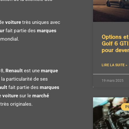
de
voiture
très uniques avec
ur
fait partie des
marques
Options et 
o
mondial.
Golf 6 GTI
pour deven
LIRE LA SUITE »
8,
Renault
est une
marque
la particularité de ses
19 mars 2025
ult
fait partie des
marques
e
voiture
sur le
marché
très originales.
P