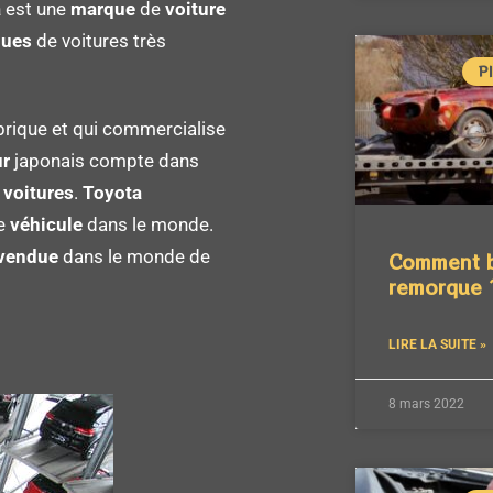
a
est une
marque
de
voiture
ues
de voitures très
P
brique et qui commercialise
ur
japonais compte dans
r
voitures
.
Toyota
e
véhicule
dans le monde.
vendue
dans le monde de
Comment bi
remorque 
LIRE LA SUITE »
8 mars 2022