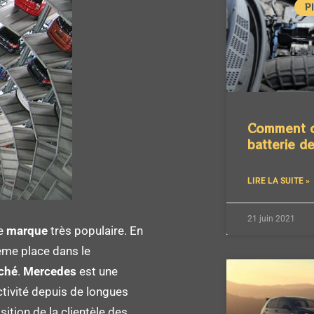
P
Comment c
batterie de
LIRE LA SUITE »
21 juin 2021
ne
marque
très populaire. En
ème place dans le
ché
.
Mercedes
est une
ctivité depuis de longues
ition de la clientèle des