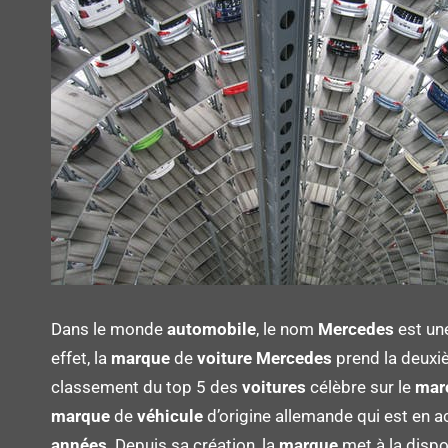
Dans le monde
automobile
, le nom
Mercedes
est u
effet, la
marque
de
voiture Mercedes
prend la deuxi
classement du top 5 des
voitures
célèbre sur le
mar
marque
de
véhicule
d’origine allemande qui est en a
années
. Depuis sa création, la
marque
met à la dispos