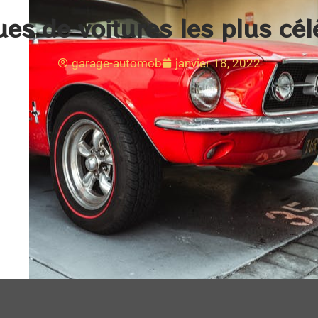
es de voitures les plus cé
garage-automob
janvier 18, 2022