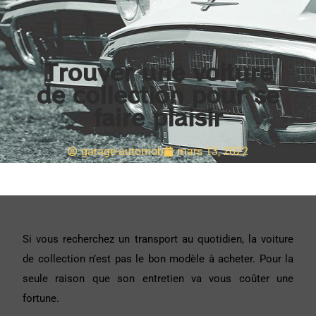
Trouver une voiture
de collection pour se
faire plaisir
garage-automob
mars 13, 2022
Si vous recherchez un transport au quotidien, la voiture
de collection n’est pas le bon modèle à acheter. Pour la
seule raison que son entretien va vous coûter une
fortune.