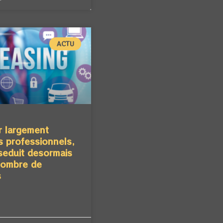
ACTU
r largement
s professionnels,
 seduit desormais
nombre de
s