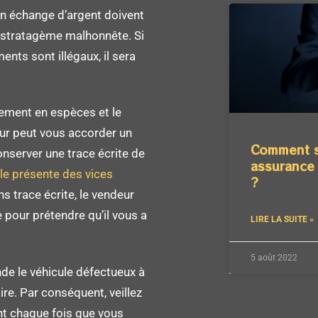
en échange d’argent doivent
n stratagème malhonnête. Si
nts sont illégaux, il sera
iement en espèces et le
ur peut vous accorder un
Comment s
onserver une trace écrite de
assurance 
le présente des vices
?
s trace écrite, le vendeur
e pour prétendre qu’il vous a
LIRE LA SUITE »
5 août 2022
de le véhicule défectueux à
aire. Par conséquent, veillez
t chaque fois que vous