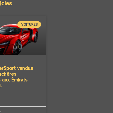
icles
VOITURES
erSport vendue
nchères
 aux Émirats
s
2