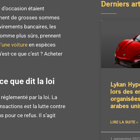
Derniers art
s d’occasion étaient
iement de grosses sommes
virements bancaires, les
comme plus sûrs, prennent
’une voiture
en espèces
’est-ce que c’est ? Acheter
e que dit la loi
Lykan Hyp
lors des e
églementé par la loi. La
organisées
arabes uni
ansactions est la lutte contre
s pour ce refus. Il s’agit
LIRE LA SUITE »
1 septembre 202