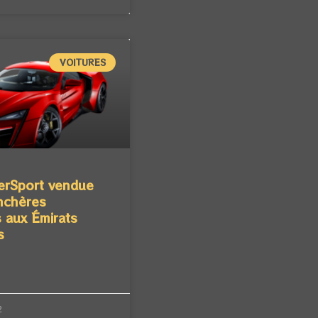
VOITURES
erSport vendue
nchères
 aux Émirats
s
2