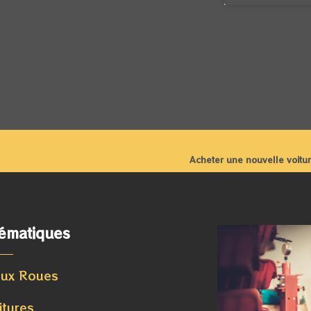
Acheter une nouvelle voiture
ématiques
ux Roues
itures