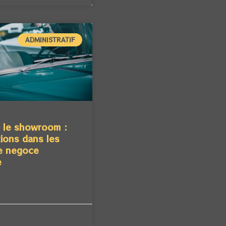
ADMINISTRATIF
 le showroom :
tions dans les
de negoce
e