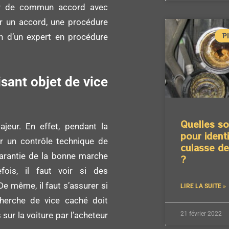
ger de commun accord avec
voir un accord, une procédure
P
ion d’un expert en procédure
sant objet de vice
Quelles s
jeur. En effet, pendant la
pour identi
eur un contrôle technique de
culasse d
arantie de la bonne marche
?
fois, il faut voir si des
De même, il faut s’assurer si
LIRE LA SUITE »
echerche de vice caché doit
21 février 2022
sur la voiture par l’acheteur