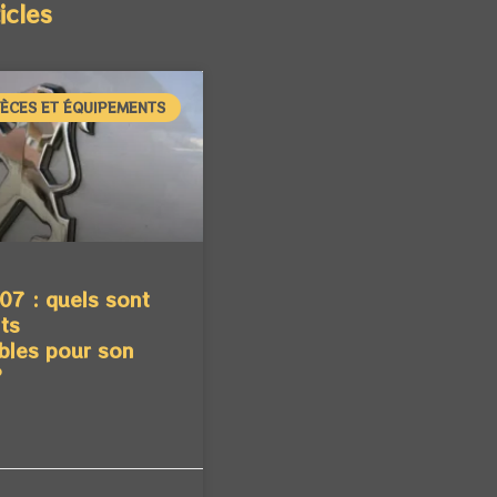
icles
IÈCES ET ÉQUIPEMENTS
07 : quels sont
ts
bles pour son
?