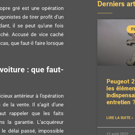
Derniers art
opre gré est une opération
onistes de tirer profit d’un
dant, il se peut qu’une fois
P
caché. Accusé de vice caché
cas, que faut-il faire lorsque
voiture : que faut-
Peugeot 2
les élémen
indispensa
icieux antérieur à l’opération
entretien 
de la vente. Il s’agit d’une
faut rappeler que les faits
LIRE LA SUITE »
 la garantie. L’acquéreur
 le délai passé, impossible
12 août 2022